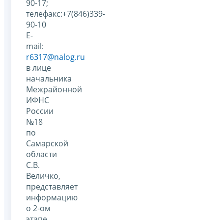
90-17;
телефакс:+7(846)339-
90-10
E-
mail:
r6317@nalog.ru
в лице
начальника
Межрайонной
ИФНС
России
№18
по
Самарской
области
С.В.
Величко,
представляет
информацию
о 2-ом
этапе