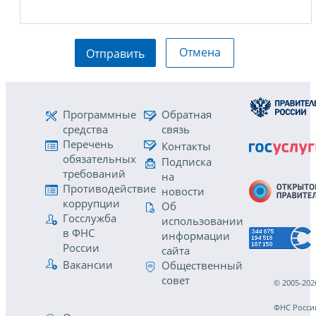
Отмена
Отправить
Программные
Обратная
средства
связь
Перечень
Контакты
обязательных
Подписка
требований
на
Противодействие
новости
коррупции
Об
Госслужба
использовании
в ФНС
информации
России
сайта
Вакансии
Общественный
совет
© 2005-202
ФНС Росси