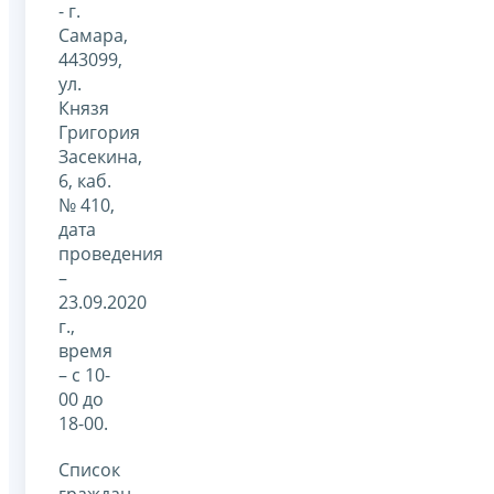
- г.
Самара,
443099,
ул.
Князя
Григория
Засекина,
6, каб.
№ 410,
дата
проведения
–
23.09.2020
г.,
время
– с 10-
00 до
18-00.
Список
граждан