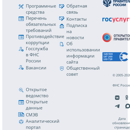
Программные
Обратная
средства
связь
Перечень
Контакты
обязательных
Подписка
требований
на
Противодействие
новости
коррупции
Об
Госслужба
использовании
в ФНС
информации
России
сайта
Вакансии
Общественный
совет
© 2005-202
ФНС Росси
Открытое
ведомство
Открытые
данные
СМЭВ
Дата
Аналитический
обновлени
портал
страницы