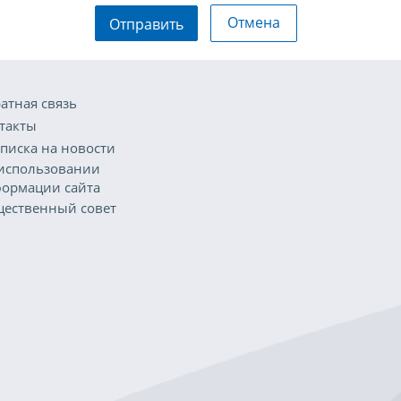
Отмена
Отправить
атная связь
такты
писка на новости
использовании
ормации сайта
ественный совет