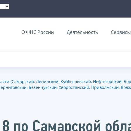
О ФНС России
Деятельность
Сервисы 
ти (Самарский, Ленинский, Куйбышевский, Нефтегорский, Борск
рниговский, Безенчукский, Хворостянский, Приволжский, Волжс
 по Самарской обла