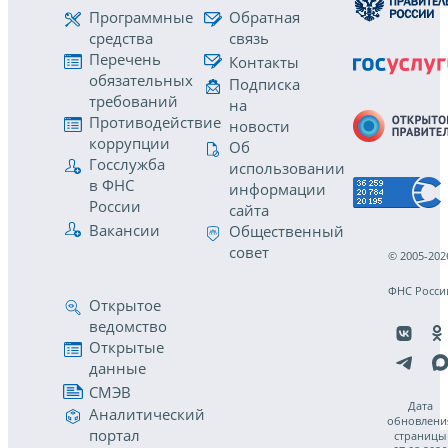
Программные
Обратная
средства
связь
Перечень
Контакты
обязательных
Подписка
требований
на
Противодействие
новости
коррупции
Об
Госслужба
использовании
в ФНС
информации
России
сайта
Вакансии
Общественный
совет
© 2005-202
ФНС Росси
Открытое
ведомство
Открытые
данные
СМЭВ
Дата
Аналитический
обновлени
портал
страницы