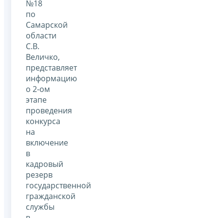
№18
по
Самарской
области
С.В.
Величко,
представляет
информацию
о 2-ом
этапе
проведения
конкурса
на
включение
в
кадровый
резерв
государственной
гражданской
службы
в