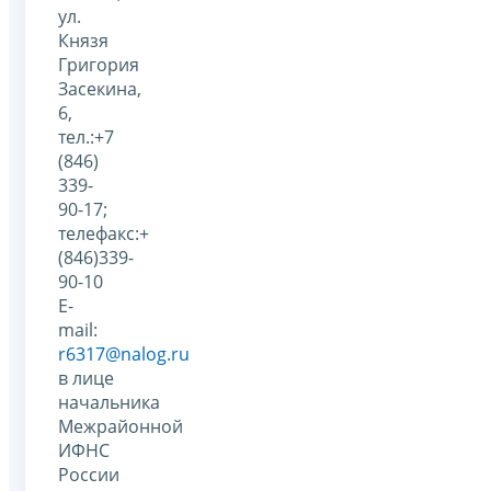
ул.
Князя
Григория
Засекина,
6,
тел.:+7
(846)
339-
90-17;
телефакс:+
(846)339-
90-10
E-
mail:
r6317@nalog.ru
в лице
начальника
Межрайонной
ИФНС
России