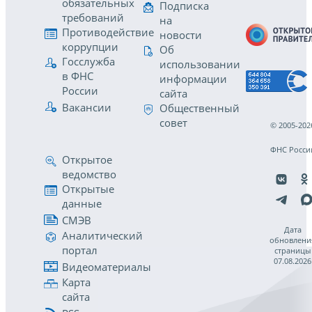
обязательных
Подписка
требований
на
Противодействие
новости
коррупции
Об
Госслужба
использовании
в ФНС
информации
России
сайта
Вакансии
Общественный
совет
© 2005-202
ФНС Росси
Открытое
ведомство
Открытые
данные
СМЭВ
Дата
Аналитический
обновлени
портал
страницы
07.08.2026
Видеоматериалы
Карта
сайта