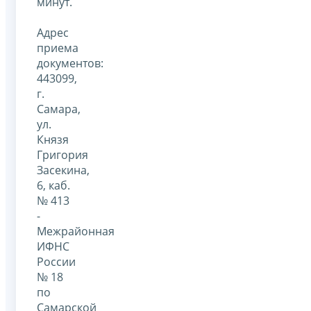
минут.
Адрес
приема
документов:
443099,
г.
Самара,
ул.
Князя
Григория
Засекина,
6, каб.
№ 413
-
Межрайонная
ИФНС
России
№ 18
по
Самарской