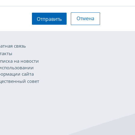
Отмена
Отправить
атная связь
такты
писка на новости
использовании
ормации сайта
ественный совет