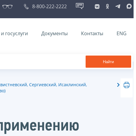
8-800-222-2222
и госуслуги
Документы
Контакты
ENG
Найти
вистневский, Сергиевский, Исаклинский,
во)
 применению