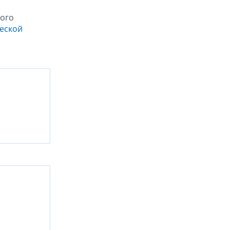
ого
ческой