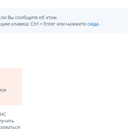
сли Вы сообщите об этом.
цию клавиш: Ctrl + Enter или нажмите
сюда
.
тся
ФНС
лучить
зоваться