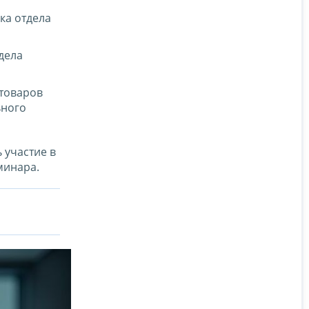
ка отдела
дела
 товаров
ьного
 участие в
минара.