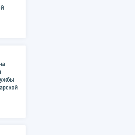
ой
на
я
лужбы
арской