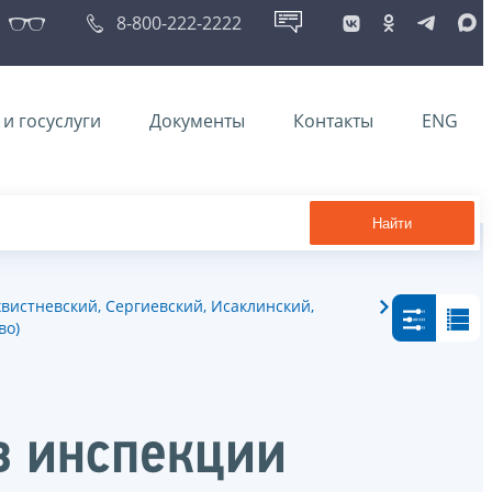
8-800-222-2222
и госуслуги
Документы
Контакты
ENG
Найти
вистневский, Сергиевский, Исаклинский,
во)
в инспекции