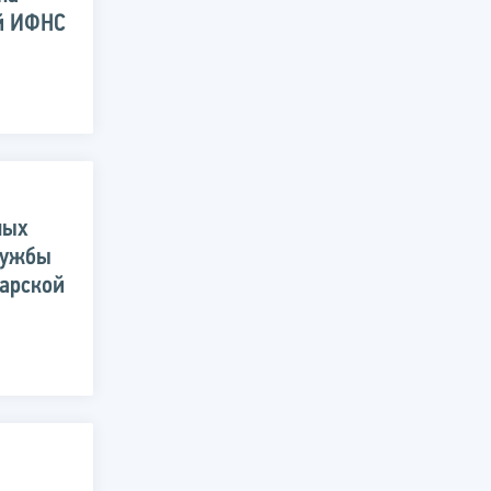
й ИФНС
ных
лужбы
арской