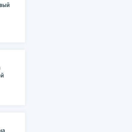
овый
в
ой
на