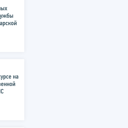
ных
лужбы
арской
урсе на
венной
НС