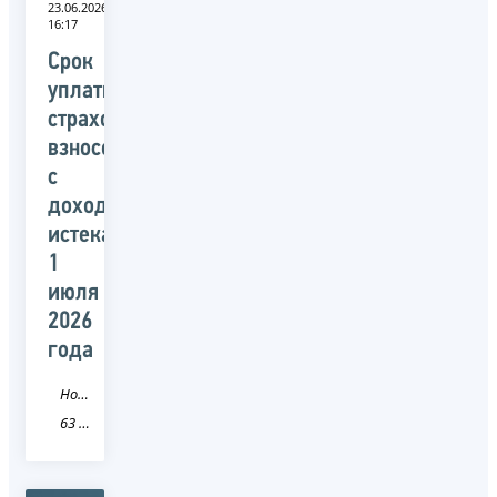
23.06.2026
16:17
Срок
уплаты
страховых
взносов
с
доходов
истекает
1
июля
2026
года
Новость
63 Самарская область