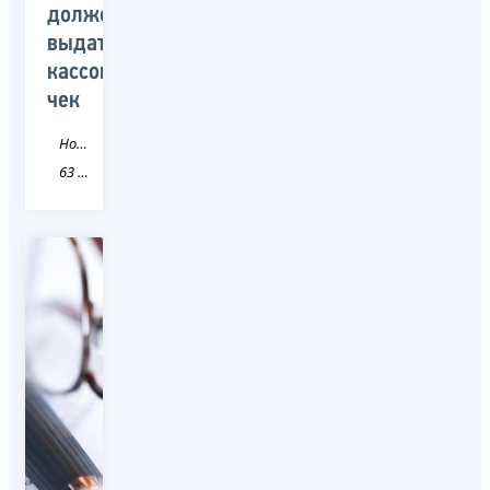
должен
выдать
кассовый
чек
Новость
63 Самарская область