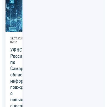
21.07.2026
07:02
УФНС
России
по
Самарской
области
информирует
граждан
о
новых
способах