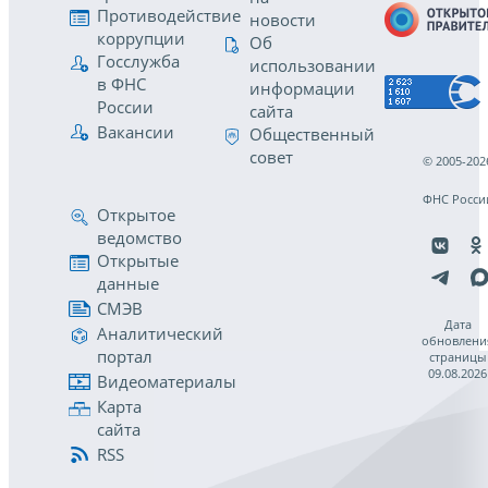
Противодействие
новости
коррупции
Об
Госслужба
использовании
в ФНС
информации
России
сайта
Вакансии
Общественный
совет
© 2005-202
ФНС Росси
Открытое
ведомство
Открытые
данные
СМЭВ
Дата
Аналитический
обновлени
портал
страницы
09.08.2026
Видеоматериалы
Карта
сайта
RSS