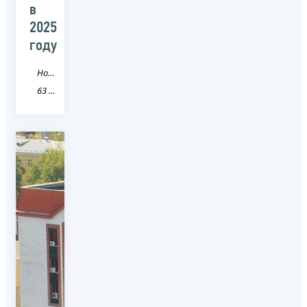
в
2025
году
Новость
63 Самарская область