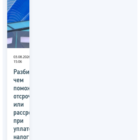
03.08.2026
15:06
Разбираемся,
чем
поможет
отсрочка
или
рассрочка
при
уплате
налогов