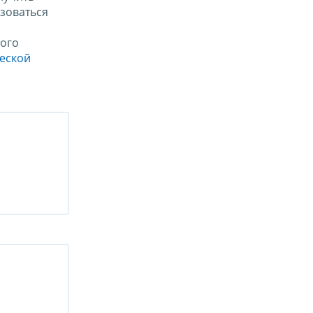
зоваться
ого
ческой