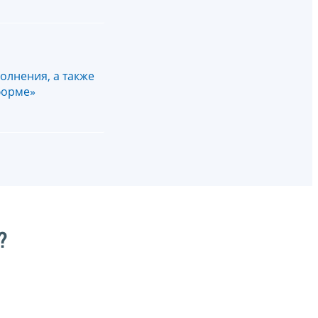
олнения, а также
форме»
?