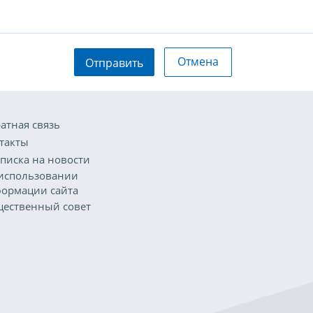
Отмена
Отправить
атная связь
такты
писка на новости
использовании
ормации сайта
ественный совет