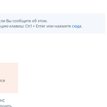
сли Вы сообщите об этом.
цию клавиш: Ctrl + Enter или нажмите
сюда
.
тся
ФНС
лучить