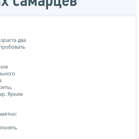
х самарцев
зраста два
опробовать
ное
льного
в
реты,
ар. Ярким
аметно:
 понять