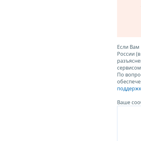
Если Вам
России (
разъясне
сервисо
По вопро
обеспече
поддержк
Ваше соо