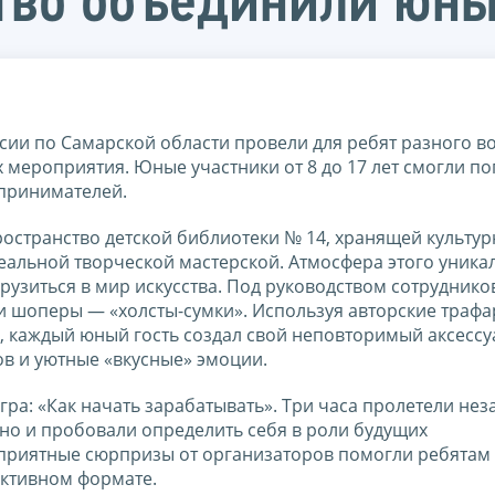
тво объединили юны
ии по Самарской области провели для ребят разного во
 мероприятия. Юные участники от 8 до 17 лет смогли п
дпринимателей.
остранство детской библиотеки № 14, хранящей культур
еальной творческой мастерской. Атмосфера этого уника
грузиться в мир искусства. Под руководством сотруднико
 шоперы — «холсты-сумки». Используя авторские трафа
 каждый юный гость создал свой неповторимый аксессу
ов и уютные «вкусные» эмоции.
гра: «Как начать зарабатывать». Три часа пролетели нез
 но и пробовали определить себя в роли будущих
 приятные сюрпризы от организаторов помогли ребятам
активном формате.