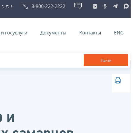
8-800-222-2222
и госуслуги
Документы
Контакты
ENG
Найти
о и