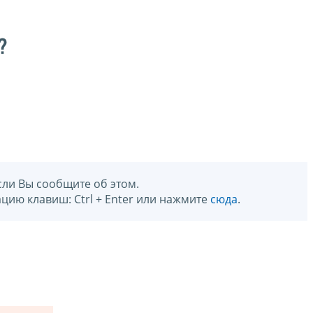
?
сли Вы сообщите об этом.
цию клавиш: Ctrl + Enter или нажмите
сюда
.