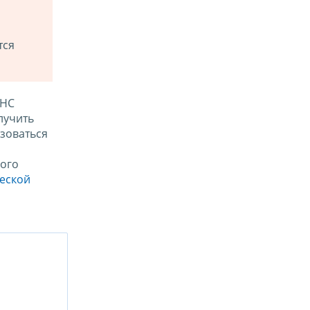
тся
ФНС
лучить
зоваться
ого
ческой