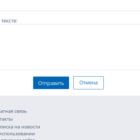
тексте:
Отмена
Отправить
атная связь
такты
писка на новости
использовании