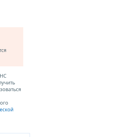
тся
ФНС
лучить
зоваться
ого
ческой