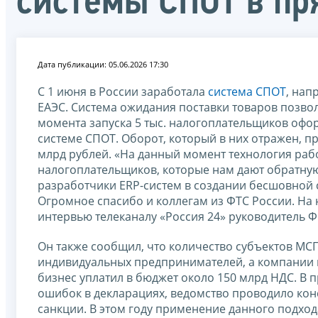
системы СПОТ в пр
Дата публикации: 05.06.2026 17:30
С 1 июня в России заработала
система СПОТ
, нап
ЕАЭС. Система ожидания поставки товаров позвол
момента запуска 5 тыс. налогоплательщиков офор
системе СПОТ. Оборот, который в них отражен, пр
млрд рублей. «На данный момент технология работ
налогоплательщиков, которые нам дают обратную 
разработчики ERP-систем в создании бесшовной
Огромное спасибо и коллегам из ФТС России. На н
интервью телеканалу «Россия 24» руководитель 
Он также сообщил, что количество субъектов МСП 
индивидуальных предпринимателей, а компании к
бизнес уплатил в бюджет около 150 млрд НДС. В 
ошибок в декларациях, ведомство проводило ко
санкции. В этом году применение данного подхода