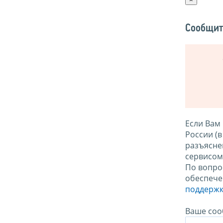
Сообщит
Если Вам
России (
разъясне
сервисо
По вопро
обеспече
поддержк
Ваше соо