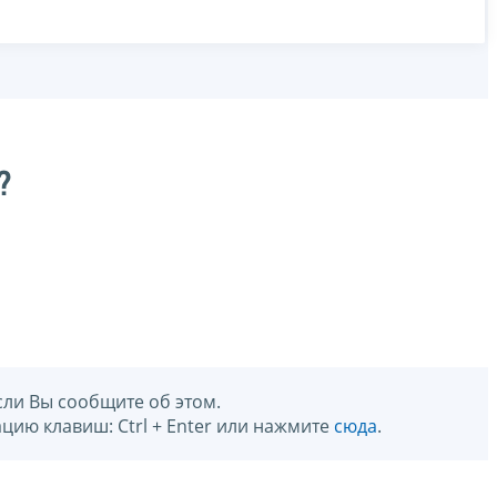
?
сли Вы сообщите об этом.
цию клавиш: Ctrl + Enter или нажмите
сюда
.