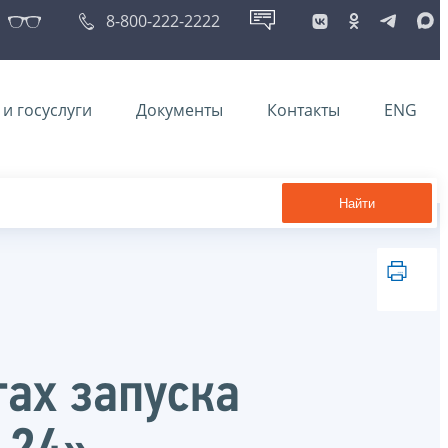
8-800-222-2222
и госуслуги
Документы
Контакты
ENG
Найти
гах запуска