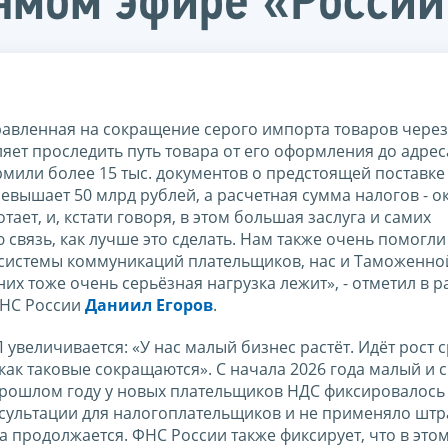
ямом эфире «России
равленная на сокращение серого импорта товаров через
яет проследить путь товара от его оформления до адреса
мили более 15 тыс. документов о предстоящей поставке
евышает 50 млрд рублей, а расчетная сумма налогов - о
ает, и, кстати говоря, в этом большая заслуга и самих
связь, как лучше это сделать. Нам также очень помогли
 системы коммуникаций плательщиков, нас и Таможенно
их тоже очень серьёзная нагрузка лежит», - отметил в р
ФНС России
Даниил Егоров
.
увеличивается: «У нас малый бизнес растёт. Идёт рост 
ак таковые сокращаются». С начала 2026 года малый и 
прошлом году у новых плательщиков НДС фиксировалось 
нсультации для налогоплательщиков и не применяло шт
 продолжается. ФНС России также фиксирует, что в этом