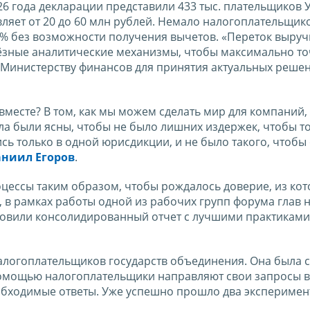
26 года декларации представили 433 тыс. плательщиков 
вляет от 20 до 60 млн рублей. Немало налогоплательщик
% без возможности получения вычетов. «Переток выруч
ьёзные аналитические механизмы, чтобы максимально т
 Министерству финансов для принятия актуальных решен
вместе? В том, как мы можем сделать мир для компаний,
ла были ясны, чтобы не было лишних издержек, чтобы т
сь только в одной юрисдикции, и не было такого, чтобы
ниил Егоров
.
цессы таким образом, чтобы рождалось доверие, из кот
к, в рамках работы одной из рабочих групп форума глав 
товили консолидированный отчет с лучшими практиками
налогоплательщиков государств объединения. Она была с
е помощью налогоплательщики направляют свои запросы в
бходимые ответы. Уже успешно прошло два экспериме