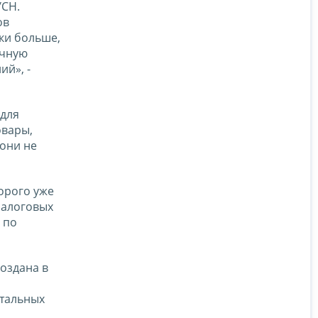
УСН.
ов
ки больше,
очную
ий», -
 для
овары,
 они не
орого уже
налоговых
 по
оздана в
нтальных