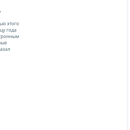
ь
п
ью этого
цу года
ктронным
рые
казал