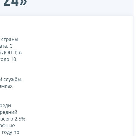
 24»
 страны
та. С
 (ДОПП) в
коло 10
й службы.
амках
среди
средний
всего 2,5%
рафные
 году по