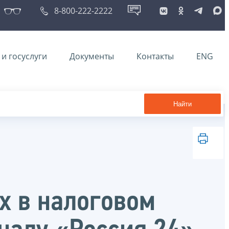
8-800-222-2222
и госуслуги
Документы
Контакты
ENG
Найти
х в налоговом