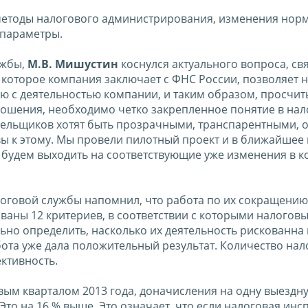
методы налогового администрирования, изменения нор
 параметры.
ужбы,
М.В. Мишустин
коснулся актуального вопроса, св
которое компания заключает с ФНС России, позволяет 
 с деятельностью компании, и таким образом, просчит
ношения, необходимо четко закрепленное понятие в на
тельщиков хотят быть прозрачными, транспарентными, 
овы к этому. Мы провели пилотный проект и в ближайшее 
 будем выходить на соответствующие уже изменения в ко
логовой службы напомнил, что работа по их сокращению
ваны 12 критериев, в соответствии с которыми налогов
ьно определить, насколько их деятельность рискованна 
бота уже дала положительный результат. Количество на
ективность.
рвым кварталом 2013 года, доначисления на одну выездн
Это на 16 % выше. Это означает, что если налоговая инс