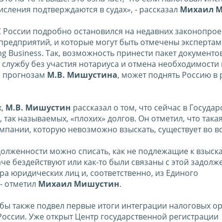
исления подтверждаются в судах», - рассказал
Михаил 
 России подробно остановился на недавних законопрое
предприятий, и которые могут быть отмечены эксперта
g Business. Так, возможность принести пакет документо
 службу без участия нотариуса и отмена необходимости
по прогнозам
М.В. Мишустина
, может поднять Россию в 
х,
М.В. Мишустин
рассказал о том, что сейчас в Госуда
ак называемых, «плохих» долгов. Он отметил, что такая
пании, которую невозможно взыскать, существует во в
долженности можно списать, как не подлежащие к взыск
аче бездействуют или как-то были связаны с этой задолж
ра юридических лиц и, соответственно, из Единого
- отметил
Михаил Мишустин
.
бы также подвел первые итоги интеграции налоговых о
России. Уже открыт Центр государственной регистрации