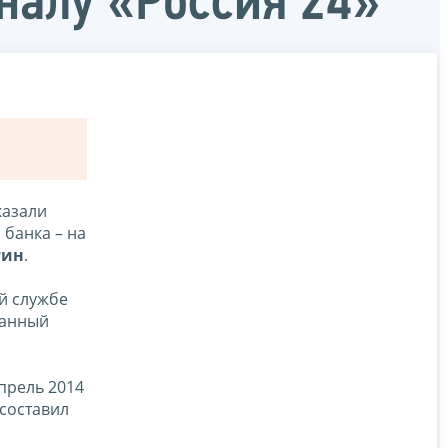
налу «Россия 24»
казали
 банка – на
тин
.
й службе
ванный
прель 2014
 составил