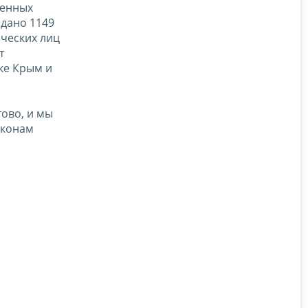
ненных
одано 1149
ических лиц
т
ке Крым и
тово, и мы
аконам