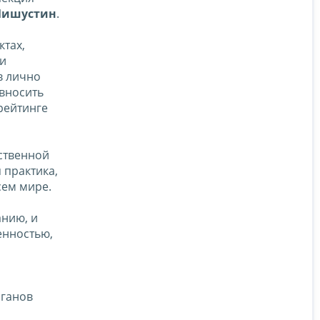
Мишустин
.
ктах,
ми
в лично
 вносить
рейтинге
рственной
 практика,
сем мире.
анию, и
енностью,
рганов