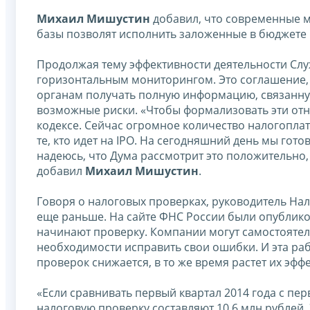
Михаил Мишустин
добавил, что современные 
базы позволят исполнить заложенные в бюджете
Продолжая тему эффективности деятельности Сл
горизонтальным мониторингом. Это соглашение, 
органам получать полную информацию, связанную
возможные риски. «Чтобы формализовать эти от
кодексе. Сейчас огромное количество налогопла
те, кто идет на IPO. На сегодняшний день мы гот
надеюсь, что Дума рассмотрит это положительно,
добавил
Михаил Мишустин
.
Говоря о налоговых проверках, руководитель На
еще раньше. На сайте ФНС России были опублико
начинают проверку. Компании могут самостоятел
необходимости исправить свои ошибки. И эта ра
проверок снижается, в то же время растет их эфф
«Если сравнивать первый квартал 2014 года с пе
налоговую проверку составляют 10,6 млн рублей. 