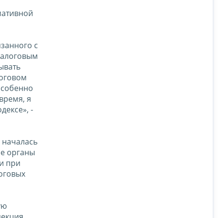
мативной
язанного с
налоговым
ывать
логовом
особенно
время, я
дексе», -
 началась
ые органы
и при
логовых
ую
пекция