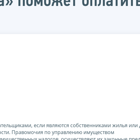
» поможет оплатить
ельщиками, если являются собственниками жилья или д
мости. Правомочия по управлению имуществом
имущественных налогов, осуществляют их законные пред