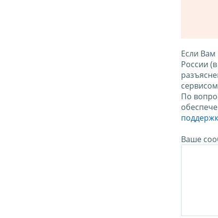
Если Вам
России (
разъясне
сервисо
По вопро
обеспече
поддержк
Ваше соо