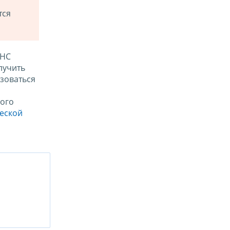
тся
ФНС
лучить
зоваться
ого
ческой