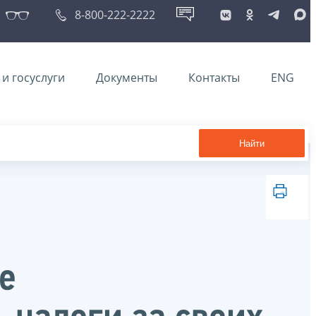
8-800-222-2222
и госуслуги
Документы
Контакты
ENG
Найти
е