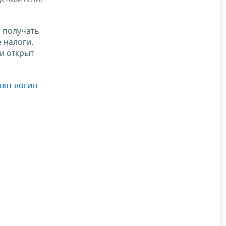
 получать
 налоги.
и открыт
вят логин