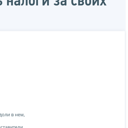
 налоги за своих
оли в нем,
ставители,