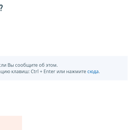
?
сли Вы сообщите об этом.
цию клавиш: Ctrl + Enter или нажмите
сюда
.