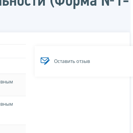
льности (Форма №1-
Оставить отзыв
новным
новным