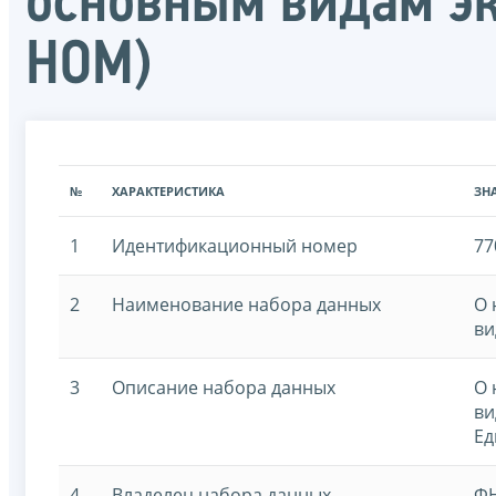
основным видам э
НОМ)
№
ХАРАКТЕРИСТИКА
ЗН
1
Идентификационный номер
77
2
Наименование набора данных
О 
ви
3
Описание набора данных
О 
ви
Ед
4
Владелец набора данных
ФН