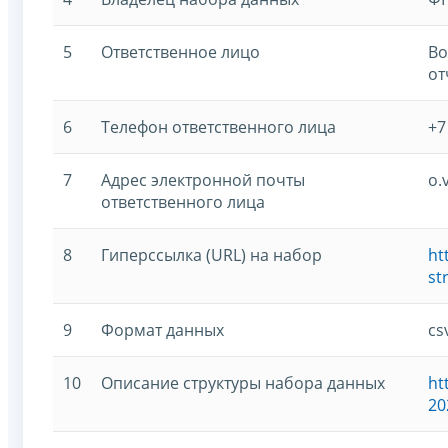
5
Ответственное лицо
Во
от
6
Телефон ответственного лица
+7
7
Адрес электронной почты
o.
ответственного лица
8
Гиперссылка (URL) на набор
ht
st
9
Формат данных
cs
10
Описание структуры набора данных
ht
20