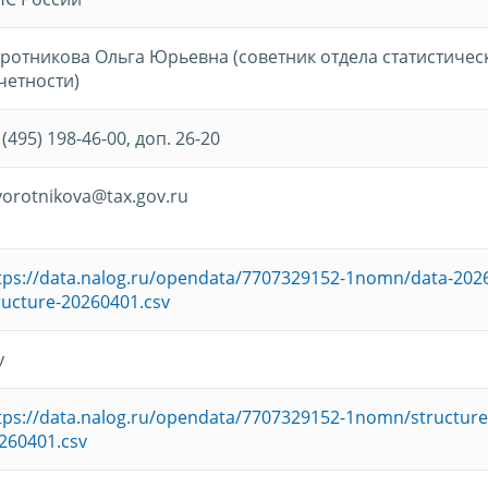
ротникова Ольга Юрьевна (советник отдела статистичес
четности)
 (495) 198-46-00, доп. 26-20
vorotnikova@tax.gov.ru
tps://data.nalog.ru/opendata/7707329152-1nomn/data-202
ructure-20260401.csv
v
tps://data.nalog.ru/opendata/7707329152-1nomn/structure
260401.csv