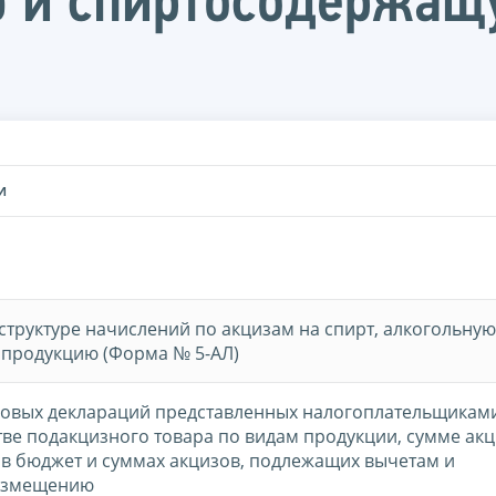
ую и спиртосодержа
И
структуре начислений по акцизам на спирт, алкогольную
продукцию (Форма № 5-АЛ)
говых деклараций представленных налогоплательщикам
тве подакцизного товара по видам продукции, сумме акц
в бюджет и суммах акцизов, подлежащих вычетам и
возмещению