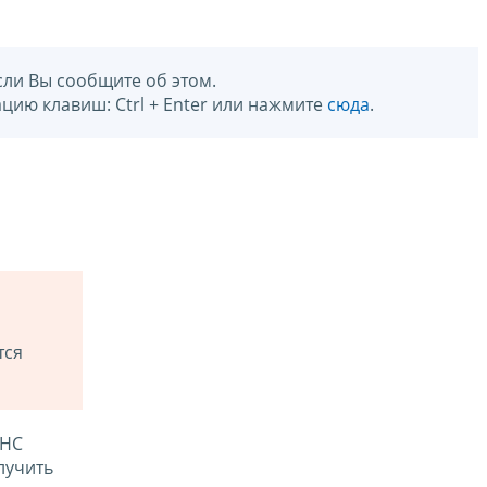
сли Вы сообщите об этом.
цию клавиш: Ctrl + Enter или нажмите
сюда
.
тся
ФНС
лучить