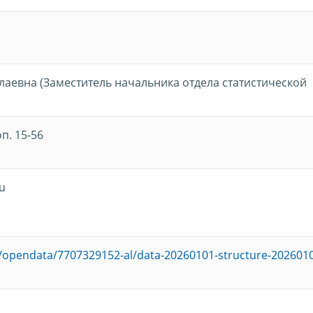
лаевна (Заместитель начальника отдела статистической
оп. 15-56
u
u/opendata/7707329152-al/data-20260101-structure-2026010