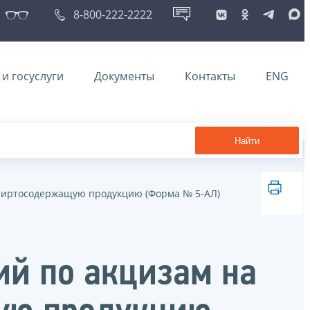
8-800-222-2222
и госуслуги
Документы
Контакты
ENG
Найти
 спиртосодержащую продукцию (Форма № 5-АЛ)
ий по акцизам на