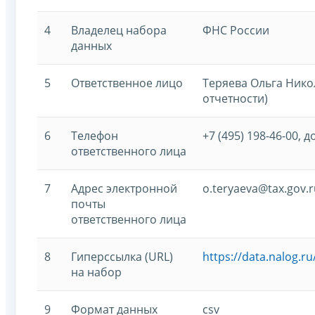
4
Владелец набора
ФНС России
данных
5
Ответственное лицо
Теряева Ольга Нико
отчетности)
6
Телефон
+7 (495) 198-46-00, д
ответственного лица
7
Адрес электронной
o.teryaeva@tax.gov.r
почты
ответственного лица
8
Гиперссылка (URL)
https://data.nalog.r
на набор
9
Формат данных
csv