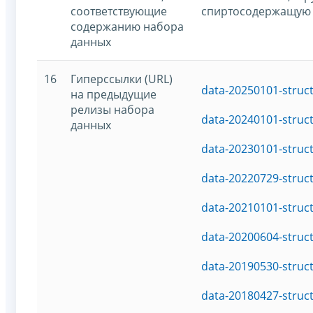
соответствующие
спиртосодержащую
содержанию набора
данных
16
Гиперссылки (URL)
data-20250101-struc
на предыдущие
релизы набора
data-20240101-struc
данных
data-20230101-struc
data-20220729-struc
data-20210101-struc
data-20200604-struc
data-20190530-struc
data-20180427-struc