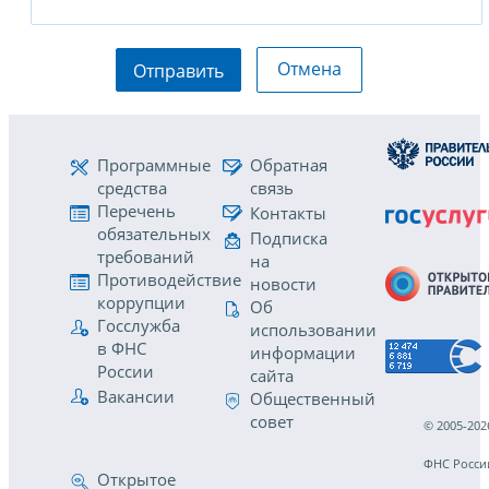
Отмена
Отправить
Программные
Обратная
средства
связь
Перечень
Контакты
обязательных
Подписка
требований
на
Противодействие
новости
коррупции
Об
Госслужба
использовании
в ФНС
информации
России
сайта
Вакансии
Общественный
совет
© 2005-202
ФНС Росси
Открытое