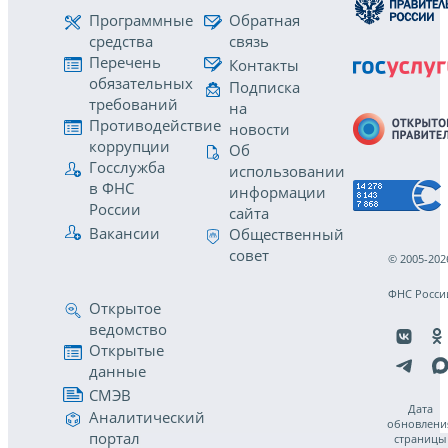
Программные
Обратная
средства
связь
Перечень
Контакты
обязательных
Подписка
требований
на
Противодействие
новости
коррупции
Об
Госслужба
использовании
в ФНС
информации
России
сайта
Вакансии
Общественный
совет
© 2005-202
ФНС Росси
Открытое
ведомство
Открытые
данные
СМЭВ
Дата
Аналитический
обновлени
портал
страницы