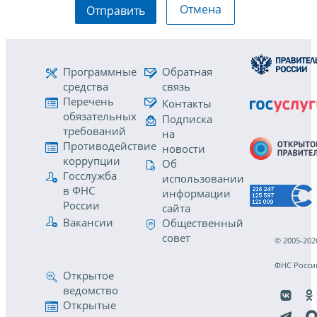
Отмена
Отправить
Программные
Обратная
средства
связь
Перечень
Контакты
обязательных
Подписка
требований
на
Противодействие
новости
коррупции
Об
Госслужба
использовании
в ФНС
информации
России
сайта
Вакансии
Общественный
совет
© 2005-202
ФНС Росси
Открытое
ведомство
Открытые