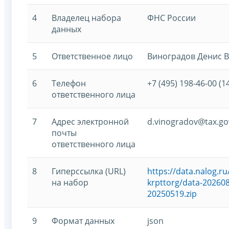
4
Владелец набора
ФНС России
данных
5
Ответственное лицо
Виноградов Денис 
6
Телефон
+7 (495) 198-46-00 (1
ответственного лица
7
Адрес электронной
d.vinogradov@tax.go
почты
ответственного лица
8
Гиперссылка (URL)
https://data.nalog.
на набор
krpttorg/data-202608
20250519.zip
9
Формат данных
json