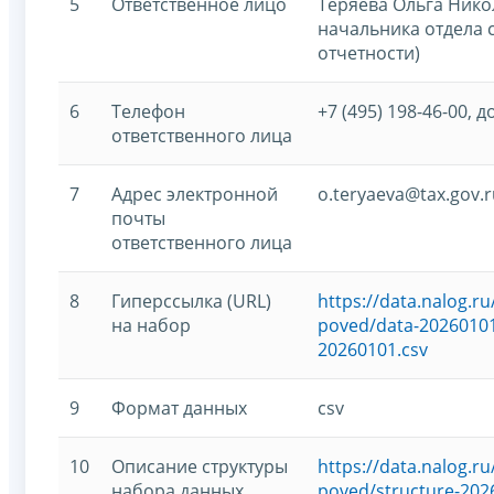
5
Ответственное лицо
Теряева Ольга Нико
начальника отдела 
отчетности)
6
Телефон
+7 (495) 198-46-00, д
ответственного лица
7
Адрес электронной
o.teryaeva@tax.gov.r
почты
ответственного лица
8
Гиперссылка (URL)
https://data.nalog.
на набор
poved/data-20260101
20260101.csv
9
Формат данных
csv
10
Описание структуры
https://data.nalog.
набора данных
poved/structure-202