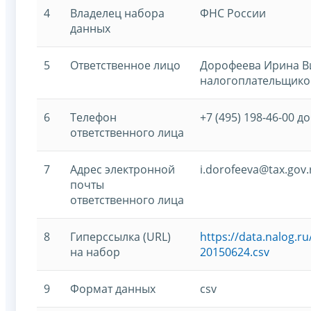
4
Владелец набора
ФНС России
данных
5
Ответственное лицо
Дорофеева Ирина Ви
налогоплательщико
6
Телефон
+7 (495) 198-46-00 до
ответственного лица
7
Адрес электронной
i.dorofeeva@tax.gov.
почты
ответственного лица
8
Гиперссылка (URL)
https://data.nalog.r
на набор
20150624.csv
9
Формат данных
csv