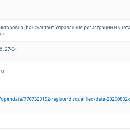
кторовна (Консультант Управления регистрации и учет
в)
б. 27-04
ru
u/opendata/7707329152-registerdisqualified/data-20260802-