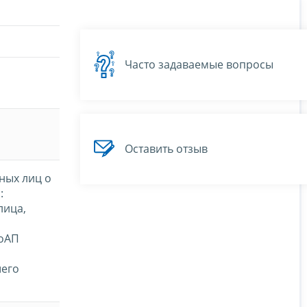
Часто задаваемые вопросы
Оставить отзыв
ных лиц о
:
лица,
КоАП
шего