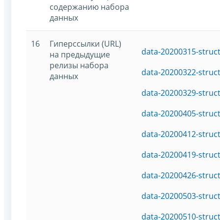
содержанию набора
данных
16
Гиперссылки (URL)
data-20200315-struc
на предыдущие
релизы набора
data-20200322-struc
данных
data-20200329-struc
data-20200405-struc
data-20200412-struc
data-20200419-struc
data-20200426-struc
data-20200503-struc
data-20200510-struc