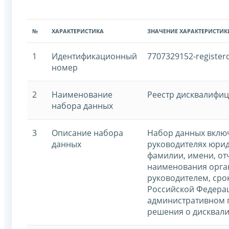
№
ХАРАКТЕРИСТИКА
ЗНАЧЕНИЕ ХАРАКТЕРИСТИК
1
Идентификационный
7707329152-registerd
номер
2
Наименование
Реестр дисквалифи
набора данных
3
Описание набора
Набор данных включ
данных
руководителях юрид
фамилии, имени, от
наименования орган
руководителем, сро
Российской Федерац
административном 
решения о дисквал