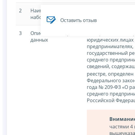
2
Наименование
Единый реестр субъ
набора данных
среднего предприн
Оставить отзыв
3
Описание набора
Набор данных содер
данных
юридических лицах
предпринимателях,
государственный ре
среднего предприни
сведений, содержащ
реестре, определен 
Федерального закон
года № 209-ФЗ «О р
среднего предприни
Российской Федера
Внимание
частями 4 
вышеуказа