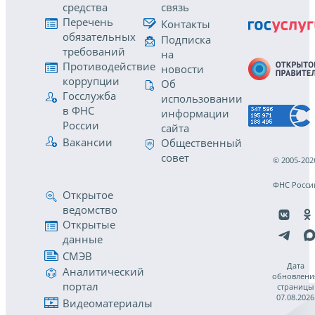
средства
связь
Перечень
Контакты
обязательных
Подписка
требований
на
Противодействие
новости
коррупции
Об
Госслужба
использовании
в ФНС
информации
России
сайта
Вакансии
Общественный
совет
© 2005-202
ФНС Росси
Открытое
ведомство
Открытые
данные
СМЭВ
Дата
Аналитический
обновлени
портал
страницы
07.08.2026
Видеоматериалы