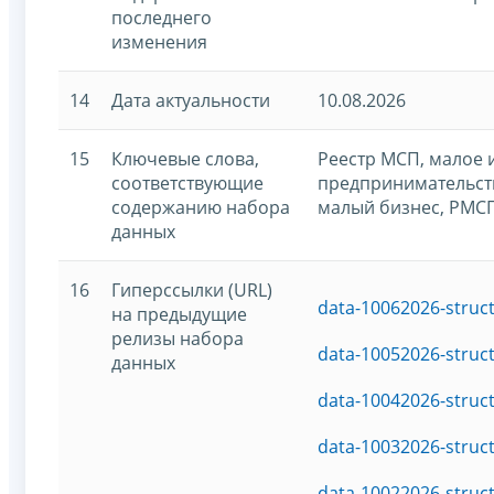
последнего
изменения
14
Дата актуальности
10.08.2026
15
Ключевые слова,
Реестр МСП, малое 
соответствующие
предпринимательств
содержанию набора
малый бизнес, РМС
данных
16
Гиперссылки (URL)
data-10062026-struc
на предыдущие
релизы набора
data-10052026-struc
данных
data-10042026-struc
data-10032026-struc
data-10022026-struc