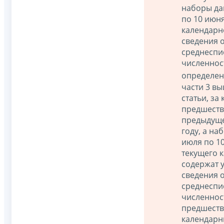
наборы да
по 10 июн
календарн
сведения 
среднеспи
численнос
определен
части 3 в
статьи, за
предшест
предыдущ
году, а на
июля по 1
текущего 
содержат 
сведения 
среднеспи
численнос
предшест
календарн