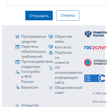
Отмена
Отправить
Программные
Обратная
средства
связь
Перечень
Контакты
обязательных
Подписка
требований
на
Противодействие
новости
коррупции
Об
Госслужба
использовании
в ФНС
информации
России
сайта
Вакансии
Общественный
совет
© 2005-202
ФНС Росси
Открытое