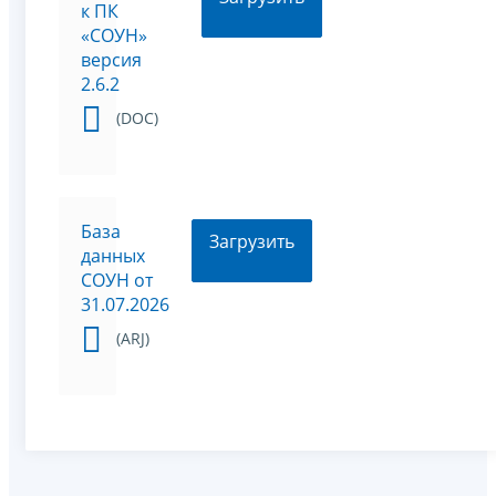
к ПК
«СОУН»
версия
2.6.2
(DOC)
База
Загрузить
данных
СОУН от
31.07.2026
(ARJ)