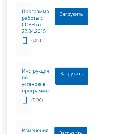
Программа
Загрузить
работы с
СОУН от
22.04.2015
(EXE)
Инструкция
Загрузить
по
установке
программы
(DOC)
Изменения
Загрузить