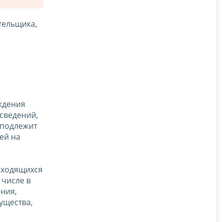
тельщика,
ождения
сведений,
 подлежит
ей на
аходящихся
 числе в
ния,
ущества,