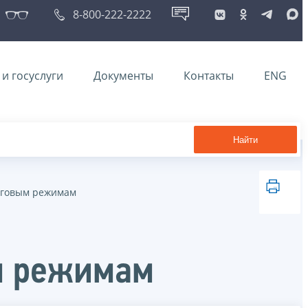
8-800-222-2222
и госуслуги
Документы
Контакты
ENG
Найти
логовым режимам
м режимам