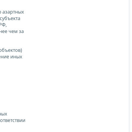
ю азартных
 субъекта
РФ,
нее чем за
объектов)
ение иных
ных
ответствии