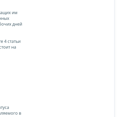
жащих им
енных
абочих дней
 4 статьи
стоит на
атуса
вляемого в