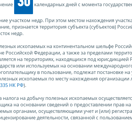
30
ечение
календарных дней с момента государств
ие участком недр. При этом местом нахождения участка
ние, признается территория субъекта (субъектов) Росси
сток недр.
лезных ископаемых на континентальном шельфе Россий
е Российской Федерации, а также за пределами террит
вляется на территориях, находящихся под юрисдикцией 
ударств или используемых на основании международног
огоплательщику в пользование, подлежат постановке на 
олезных ископаемых по месту нахождения организации 
и 335 НК РФ
).
ка налога на добычу полезных ископаемых осуществляет
щика на основании сведений о предоставлении прав на
емых органами, осуществляющими учет и (или) регистр
ицензирование деятельности, связанной с пользование