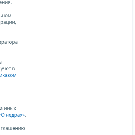
ения.
льном
ерации,
ератора
ы
учет в
иказом
на иных
«О недрах»
.
соглашению
х