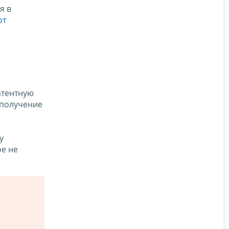
я в
от
атентную
 получение
у
ое не