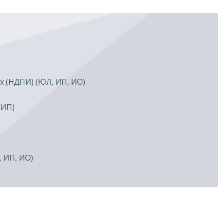
х (НДПИ) (ЮЛ, ИП, ИО)
(ИП)
 ИП, ИО)