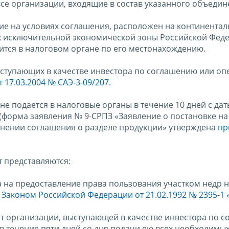
се организации, входящие в состав указанного объедин
ние на условиях соглашения, расположен на континента
ах исключительной экономической зоны Российской Фед
ится в налоговом органе по его местонахождению.
ступающих в качестве инвестора по соглашению или оп
17.03.2004 № САЭ-3-09/207.
не подается в налоговые органы в течение 10 дней с дат
(форма заявления № 9-СРПЗ «Заявление о постановке на 
нении соглашения о разделе продукции» утверждена
пр
т представляются:
а на предоставление права пользования участком недр 
с
Законом Российской Федерации от 21.02.1992 № 2395-1 
ет организации, выступающей в качестве инвестора по 
в течение пяти дней со дня подачи ею всех необходимы