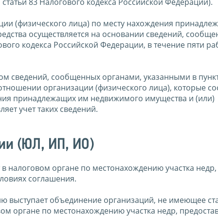
 статьи 83 Налогового кодекса Российской Федерации).
ации (физического лица) по месту нахождения принадле
редства осуществляется на основании сведений, сообщ
гового кодекса Российской Федерации, в течение пяти р
м сведений, сообщенных органами, указанными в пункте
отношении организации (физического лица), которые со
ения принадлежащих им недвижимого имущества и (или)
яет учет таких сведений.
ии (ЮЛ, ИП, ИО)
 в налоговом органе по местонахождению участка недр,
словиях соглашения.
нию выступает объединение организаций, не имеющее ст
вом органе по местонахождению участка недр, предоста