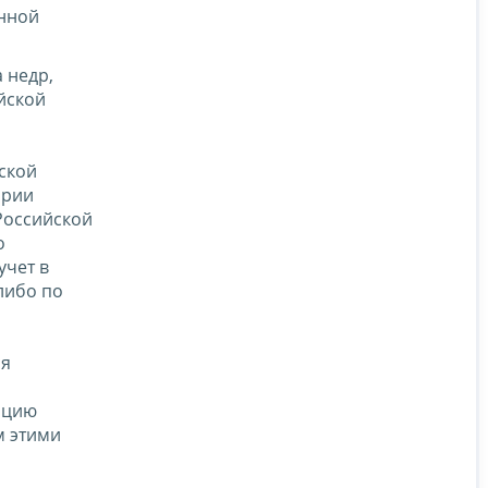
енной
 недр,
йской
ской
ории
Российской
о
учет в
либо по
ся
ацию
м этими