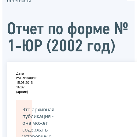
отчётности
Отчет по форме №
1-ЮР (2002 год)
Дата
публикации:
15.05.2013
16:07
(архив)
Это архивная
публикация -
она может
содержать
устаревшую