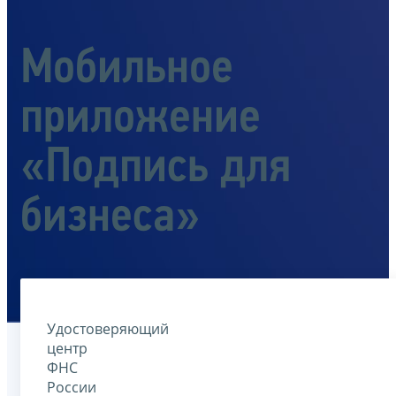
Мобильное
приложение
«Подпись для
бизнеса»
Удостоверяющий
центр
ФНС
России