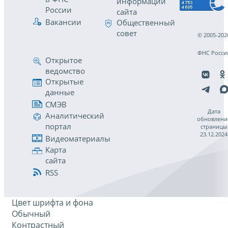
информации
России
сайта
Вакансии
Общественный
совет
© 2005-202
ФНС Росси
Открытое
ведомство
Открытые
данные
СМЭВ
Дата
Аналитический
обновлени
портал
страницы
23.12.2024
Видеоматериалы
Карта
сайта
RSS
Цвет шрифта и фона
Обычный
Контрастный