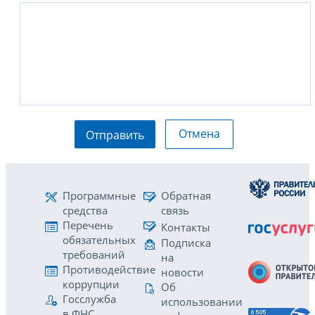
Отмена
Отправить
Программные
Обратная
средства
связь
Перечень
Контакты
обязательных
Подписка
требований
на
Противодействие
новости
коррупции
Об
Госслужба
использовании
в ФНС