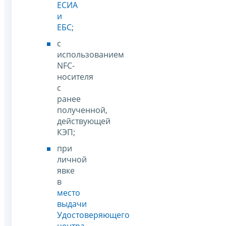
ЕСИА
и
ЕБС
;
с
использованием
NFC-
носителя
с
ранее
полученной,
действующей
КЭП;
при
личной
явке
в
место
выдачи
Удостоверяющего
центра