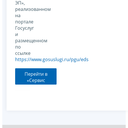
ЭП»,
реализованном
на
портале
Госуслуг
и
размещенном
по
ссылке
https://www.gosuslugi.ru/pgu/eds
Перейти в
«Сервис
сдачи
налоговой и
бухгалтерской
отчетности»