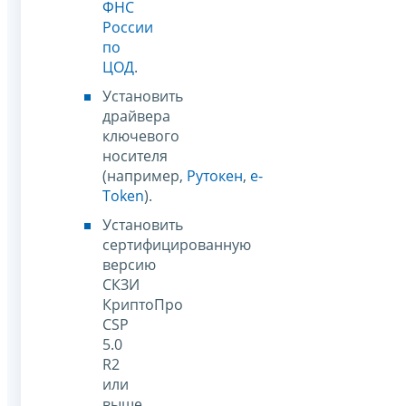
ФНС
России
по
ЦОД
.
Установить
драйвера
ключевого
носителя
(например,
Рутокен
,
e-
Token
).
Установить
сертифицированную
версию
СКЗИ
КриптоПро
CSP
5.0
R2
или
выше