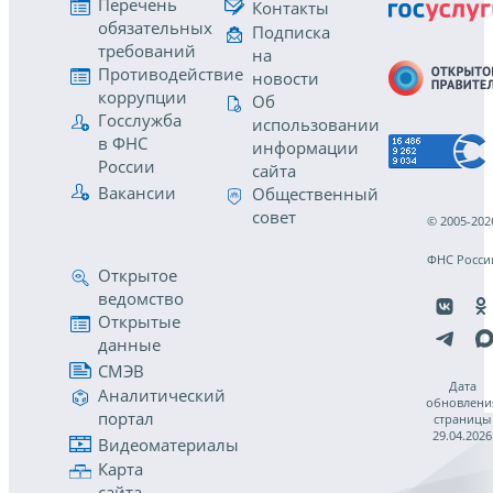
Перечень
Контакты
обязательных
Подписка
требований
на
Противодействие
новости
коррупции
Об
Госслужба
использовании
в ФНС
информации
России
сайта
Вакансии
Общественный
совет
© 2005-202
ФНС Росси
Открытое
ведомство
Открытые
данные
СМЭВ
Дата
Аналитический
обновлени
портал
страницы
29.04.2026
Видеоматериалы
Карта
сайта