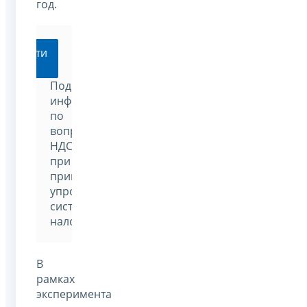
год.
Перейти
Подробная
информация
по
вопросам
НДС
при
применении
упрощенной
системы
налогообложения
В
рамках
эксперимента