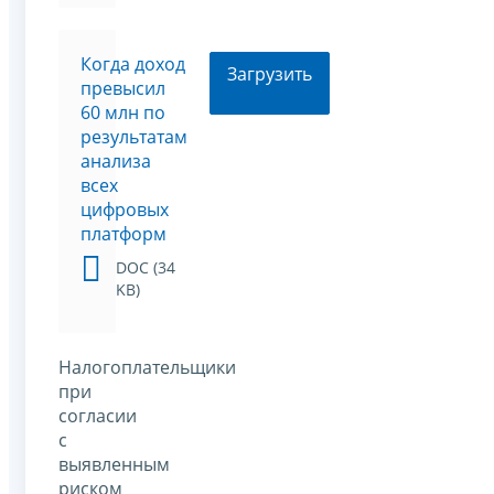
Когда доход
Загрузить
превысил
60 млн по
результатам
анализа
всех
цифровых
платформ
DOC (34
KB)
Налогоплательщики
при
согласии
с
выявленным
риском