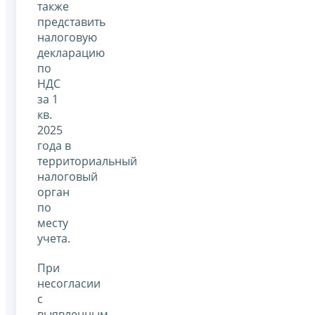
также
представить
налоговую
декларацию
по
НДС
за 1
кв.
2025
года в
территориальный
налоговый
орган
по
месту
учета.
При
несогласии
с
выявленным