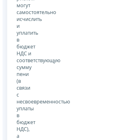
могут
самостоятельно
исчислить
и
уплатить
в
бюджет
НДС и
соответствующую
сумму
пени
(в
связи
с
несвоевременностью
уплаты
в
бюджет
НДС),
а