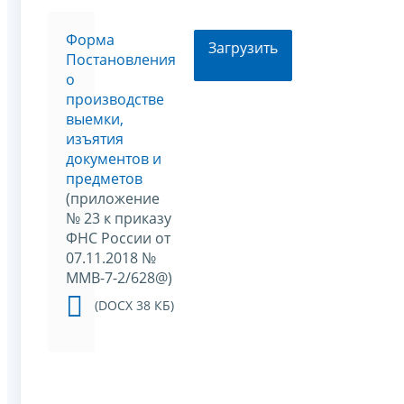
Форма
Загрузить
Постановления
о
производстве
выемки,
изъятия
документов и
предметов
(приложение
№ 23 к приказу
ФНС России от
07.11.2018 №
ММВ-7-2/628@)
(DOCX 38 КБ)