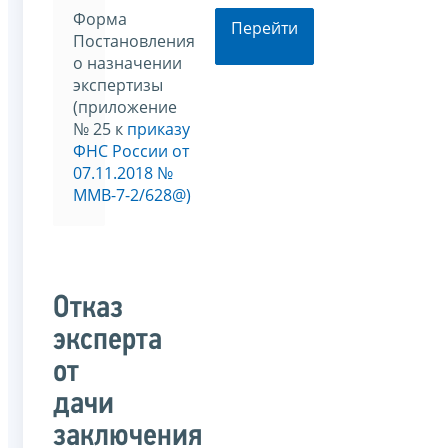
Форма
Перейти
Постановления
о назначении
экспертизы
(приложение
№ 25 к
приказу
ФНС России от
07.11.2018 №
ММВ-7-2/628@)
Отказ
эксперта
от
дачи
заключения