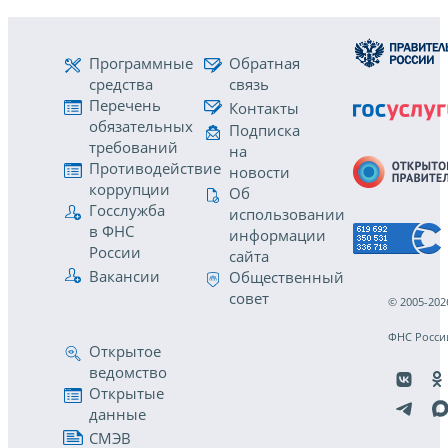
Программные
Обратная
средства
связь
Перечень
Контакты
обязательных
Подписка
требований
на
Противодействие
новости
коррупции
Об
Госслужба
использовании
в ФНС
информации
России
сайта
Вакансии
Общественный
совет
© 2005-202
ФНС Росси
Открытое
ведомство
Открытые
данные
СМЭВ