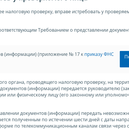
е налоговую проверку, вправе истребовать у проверяе
оответствующим Требованием о представлении докумен
в (информации) (приложение № 17 к
приказу ФНС
П
ого органа, проводящего налоговую проверку, на терри
 документов (информации) передается руководителю (з
ии или физическому лицу (его законному или уполном
тавлении документов (информации) передать невозможн
ается полученным по истечении шести дней с даты напр
 форме по телекоммуникационным каналам связи через 