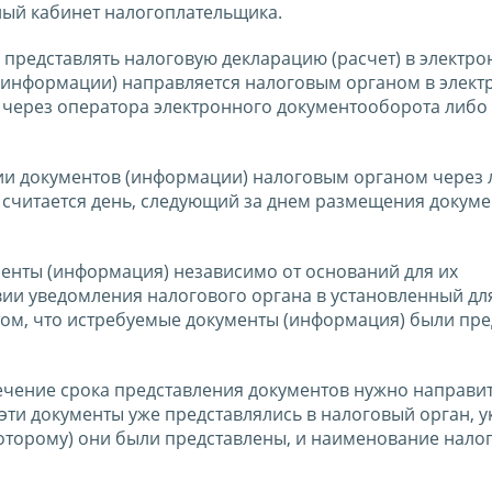
ный кабинет налогоплательщика.
 представлять налоговую декларацию (расчет) в электр
 (информации) направляется налоговым органом в элек
через оператора электронного документооборота либо
нии документов (информации) налоговым органом через
 считается день, следующий за днем размещения докуме
енты (информация) независимо от оснований для их
вии уведомления налогового органа в установленный дл
том, что истребуемые документы (информация) были пр
течение срока представления документов нужно направи
эти документы уже представлялись в налоговый орган, у
оторому) они были представлены, и наименование нало