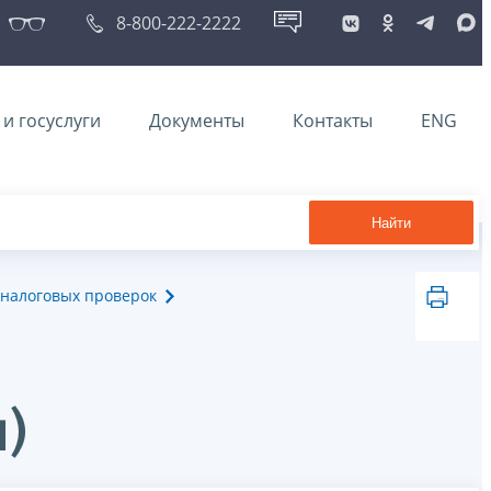
8-800-222-2222
и госуслуги
Документы
Контакты
ENG
Найти
налоговых проверок
)