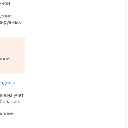
онной
дении
улируемых
нной
Кодекса
ке на учет
ебования.
копий.