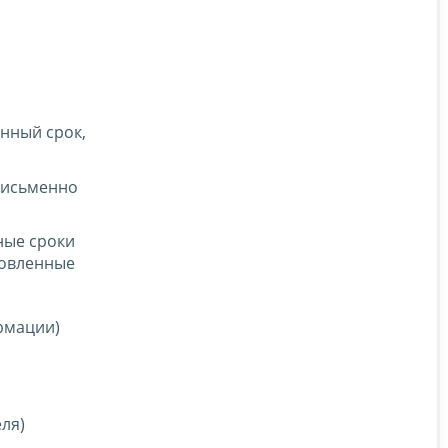
нный срок,
 письменно
ные сроки
новленные
рмации)
ля)