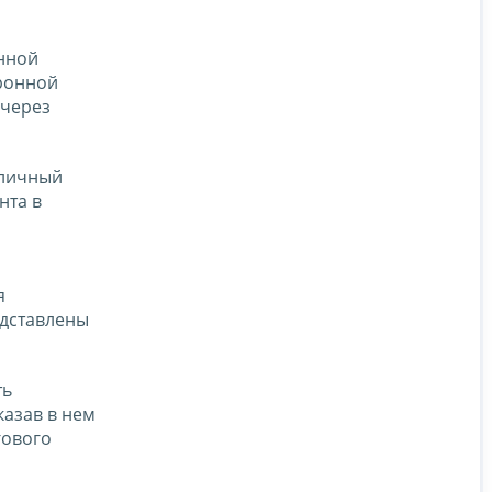
онной
тронной
 через
 личный
нта в
я
едставлены
ть
казав в нем
гового