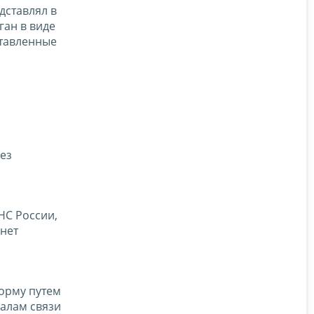
дставлял в
ган в виде
ставленные
ез
НС России,
нет
орму путем
алам связи