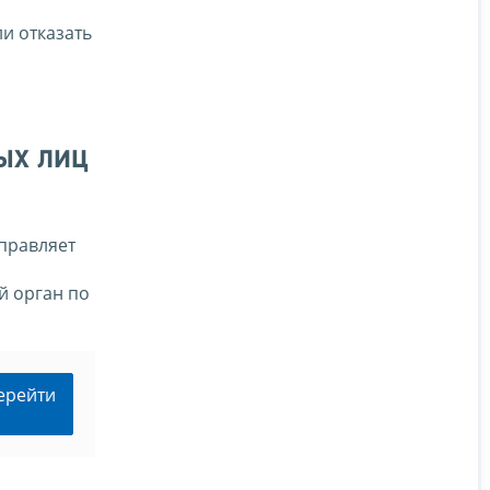
и отказать
ых лиц
правляет
й орган по
ерейти