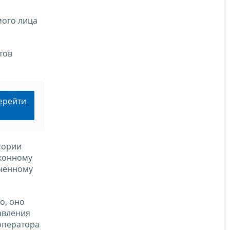
мого лица
тов
ерейти
тории
аконному
оченному
о, оно
авления
оператора