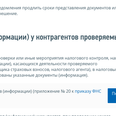
едомления продлить сроки представления документов ил
 решение.
ормации) у контрагентов проверяем
оверки или иные мероприятия налогового контроля, на
ации), касающихся деятельности проверяемого
ика страховых взносов, налогового агента), в налоговы
бованы указанные документы (информация).
в (информации) (приложение № 20 к
приказу ФНС
П