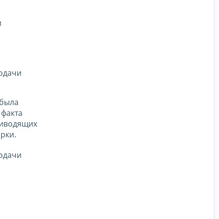
и
подачи
 была
 факта
риводящих
рки.
подачи