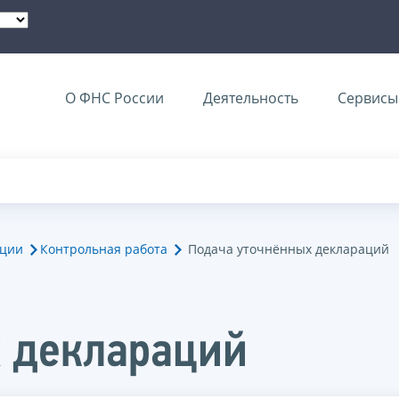
О ФНС России
Деятельность
Сервисы 
ации
Контрольная работа
Подача уточнённых деклараций
х деклараций