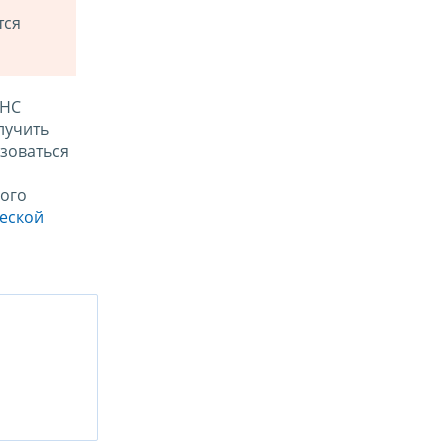
тся
ФНС
лучить
зоваться
ого
ческой