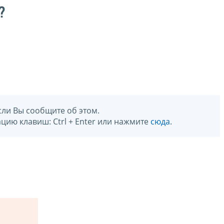
?
сли Вы сообщите об этом.
цию клавиш: Ctrl + Enter или нажмите
сюда
.