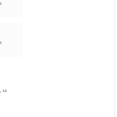
й
й
, за