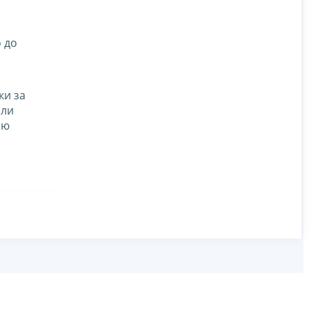
 до
ки за
или
ию