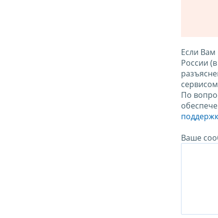
Если Вам
России (
разъясне
сервисо
По вопро
обеспече
поддержк
Ваше соо