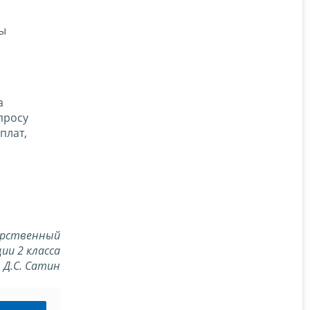
ды
а
просу
плат,
арственный
ии 2 класса
Д.С. Сатин