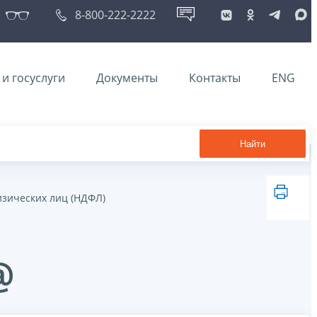
8-800-222-2222
и госуслуги
Документы
Контакты
ENG
Найти
изических лиц (НДФЛ)
@