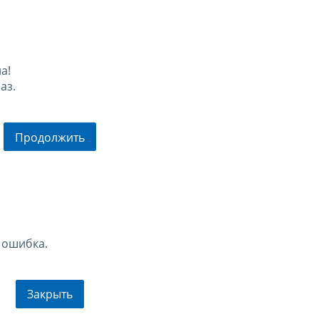
а!
аз.
Продолжить
 ошибка.
Закрыть