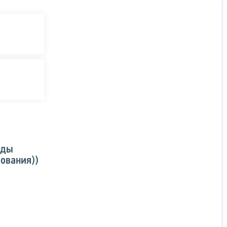
оды
ования))