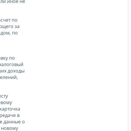
ли иное не
асчет по
ующего за
одом, по
вку по
 налоговый
ших доходы
делений,
есту
овому
 карточка
редаче в
е данные о
о новому