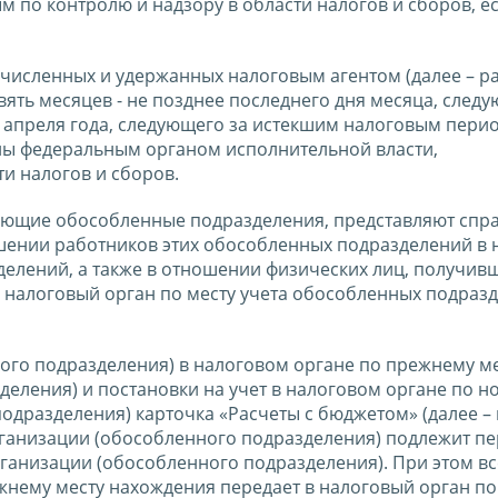
 по контролю и надзору в области налогов и сборов, ес
счисленных и удержанных налоговым агентом (далее – р
вять месяцев - не позднее последнего дня месяца, след
1 апреля года, следующего за истекшим налоговым пери
ны федеральным органом исполнительной власти,
и налогов и сборов.
еющие обособленные подразделения, представляют спра
шении работников этих обособленных подразделений в
делений, а также в отношении физических лиц, получив
в налоговый орган по месту учета обособленных подраз
ного подразделения) в налоговом органе по прежнему м
еления) и постановки на учет в налоговом органе по н
одразделения) карточка «Расчеты с бюджетом» (далее –
рганизации (обособленного подразделения) подлежит пе
ганизации (обособленного подразделения). При этом вс
жнему месту нахождения передает в налоговый орган п