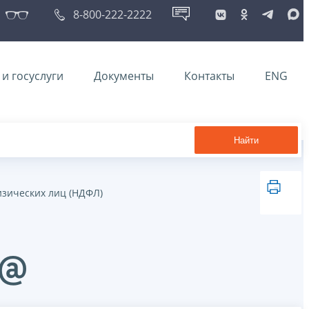
8-800-222-2222
и госуслуги
Документы
Контакты
ENG
Найти
изических лиц (НДФЛ)
4@