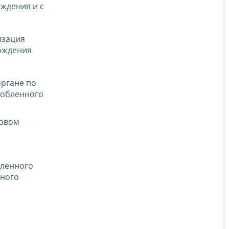
ждения и с
изация
хождения
органе по
собленного
говом
бленного
нного