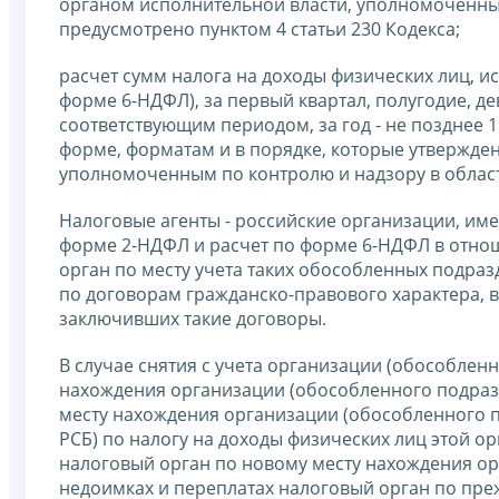
органом исполнительной власти, уполномоченным
предусмотрено пунктом 4 статьи 230 Кодекса;
расчет сумм налога на доходы физических лиц, и
форме 6-НДФЛ), за первый квартал, полугодие, де
соответствующим периодом, за год - не позднее 
форме, форматам и в порядке, которые утвержде
уполномоченным по контролю и надзору в област
Налоговые агенты - российские организации, им
форме 2-НДФЛ и расчет по форме 6-НДФЛ в отно
орган по месту учета таких обособленных подраз
по договорам гражданско-правового характера, 
заключивших такие договоры.
В случае снятия с учета организации (обособлен
нахождения организации (обособленного подразд
месту нахождения организации (обособленного п
РСБ) по налогу на доходы физических лиц этой о
налоговый орган по новому месту нахождения ор
недоимках и переплатах налоговый орган по пре