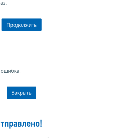
аз.
Продолжить
 ошибка.
Закрыть
тправлено!