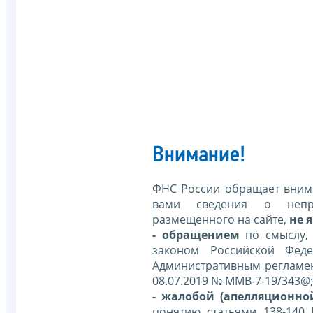
Внимание!
ФНС России обращает внима
вами сведения о непр
размещенного на сайте,
не я
- обращением
по смыслу,
законом Российской Фед
Административным регламе
08.07.2019 № ММВ-7-19/343@;
- жалобой (апелляционно
понятию статьями 138-140