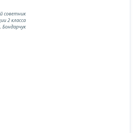
й советник
ии 2 класса
Л. Бондарчук