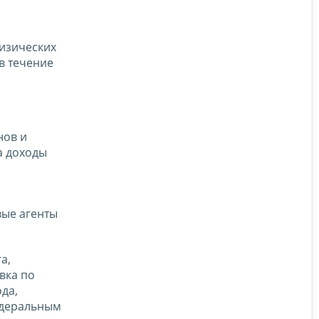
физических
в течение
нов и
а доходы
вые агенты
а,
вка по
да,
едеральным