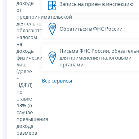
доходы
Запись на прием в инспекцию
от
предпринимательской
деятельности
Обратиться в ФНС России
облагаются
налогом
на
доходы
Письма ФНС России, обязатель
физических
для применения налоговыми
лиц
органами
(далее
–
Все сервисы
НДФЛ)
по
ставке
13%
(в
случае
превышения
дохода
размера