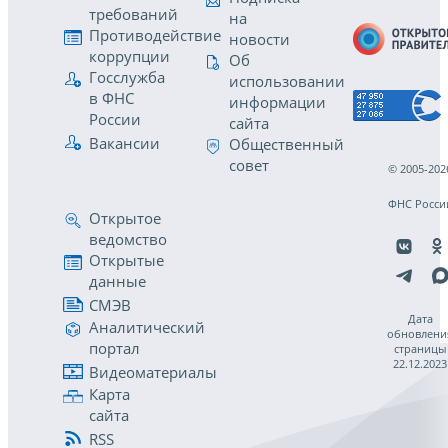
требований
на
Противодействие
новости
коррупции
Об
Госслужба
использовании
в ФНС
информации
России
сайта
Вакансии
Общественный
совет
© 2005-202
ФНС Росси
Открытое
ведомство
Открытые
данные
СМЭВ
Дата
Аналитический
обновлени
портал
страницы
22.12.2023
Видеоматериалы
Карта
сайта
RSS