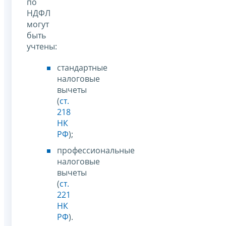
по
НДФЛ
могут
быть
учтены:
стандартные
налоговые
вычеты
(
ст.
218
НК
РФ
);
профессиональные
налоговые
вычеты
(
ст.
221
НК
РФ
).