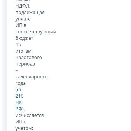
НДФЛ,
подлежащая
уплате
ИП в
соответствующий
бюджет
по
итогам
налогового
периода
–
календарного
года
(
ст.
216
НК
РФ
),
исчисляется
ИП с
учетом: