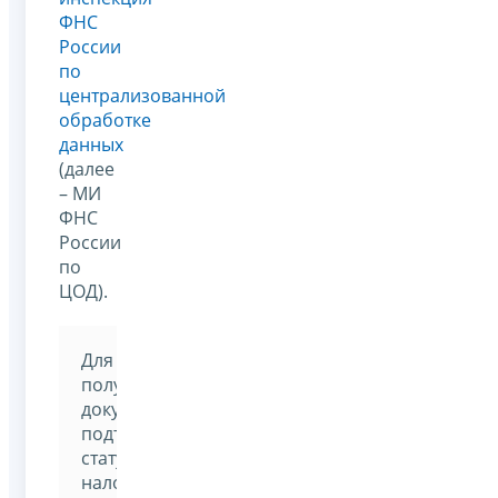
ФНС
России
по
централизованной
обработке
данных
(далее
– МИ
ФНС
России
по
ЦОД).
Для
получения
документа,
подтверждающего
статус
налогового