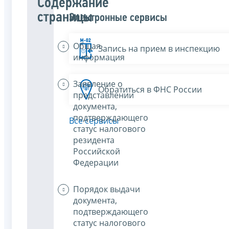
Содержание
страницы
Электронные сервисы
Общая
Запись на прием в инспекцию
информация
Заявление о
Обратиться в ФНС России
представлении
документа,
подтверждающего
Все сервисы
статус налогового
резидента
Российской
Федерации
Порядок выдачи
документа,
подтверждающего
статус налогового