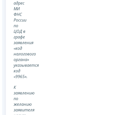
адрес
МИ
ФНС
России
по
ЦОД в
графе
заявления
«код
налогового
органа»
указывается
код
«9965».
К
заявлению
по
желанию
заявителя