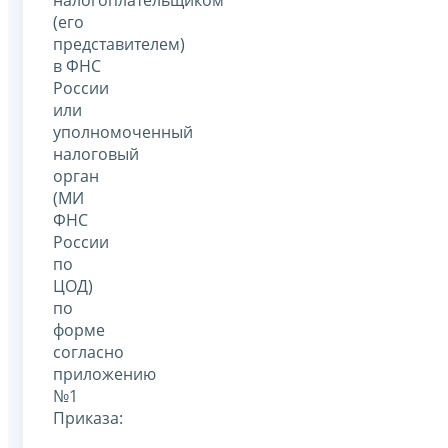
налогоплательщиком
(его
представителем)
в ФНС
России
или
уполномоченный
налоговый
орган
(МИ
ФНС
России
по
ЦОД)
по
форме
согласно
приложению
№1
Приказа: