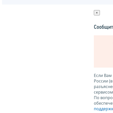
×
Сообщит
Если Вам
России (
разъясне
сервисо
По вопро
обеспече
поддержк