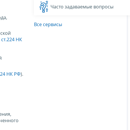
Часто задаваемые вопросы
да,
Все сервисы
йской
 ст.224 НК
й
 224 НК РФ
).
ения,
ученного