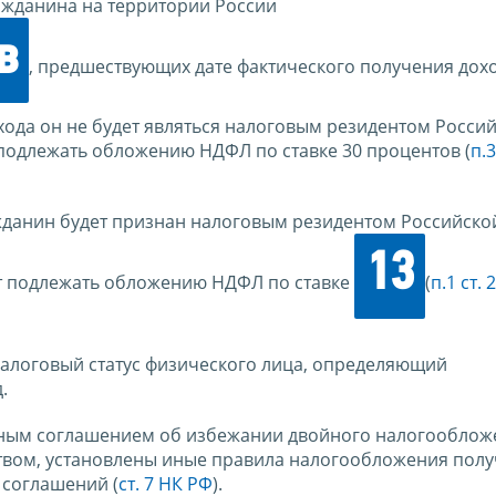
ражданина на территории России
в
, предшествующих дате фактического получения дохо
охода он не будет являться налоговым резидентом Росси
 подлежать обложению НДФЛ по ставке 30 процентов (
п.3
ажданин будет признан налоговым резидентом Российско
13
дет подлежать обложению НДФЛ по ставке
(
п.1 ст.
налоговый статус физического лица, определяющий
.
одным соглашением об избежании двойного налогооблож
твом, установлены иные правила налогообложения пол
 соглашений (
ст. 7 НК РФ
).