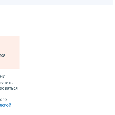
тся
ФНС
лучить
зоваться
ого
ческой