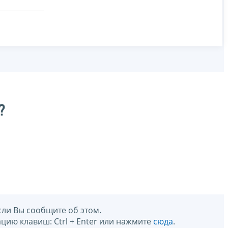
?
сли Вы сообщите об этом.
цию клавиш: Ctrl + Enter или нажмите
сюда
.