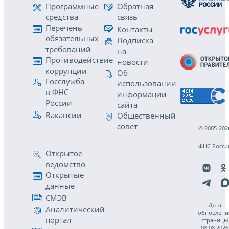
Программные
Обратная
средства
связь
Перечень
Контакты
обязательных
Подписка
требований
на
Противодействие
новости
коррупции
Об
Госслужба
использовании
в ФНС
информации
России
сайта
Вакансии
Общественный
совет
© 2005-202
ФНС Росси
Открытое
ведомство
Открытые
данные
СМЭВ
Дата
Аналитический
обновлени
портал
страницы
08.08.2026