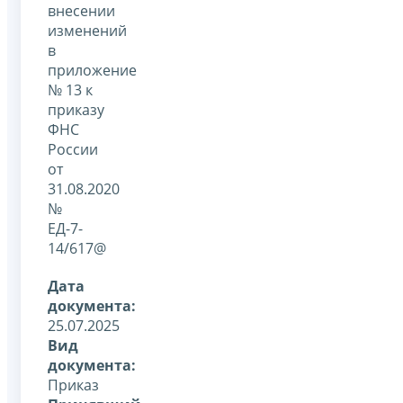
внесении
изменений
в
приложение
№ 13 к
приказу
ФНС
России
от
31.08.2020
№
ЕД-7-
14/617@
Дата
документа:
25.07.2025
Вид
документа:
Приказ