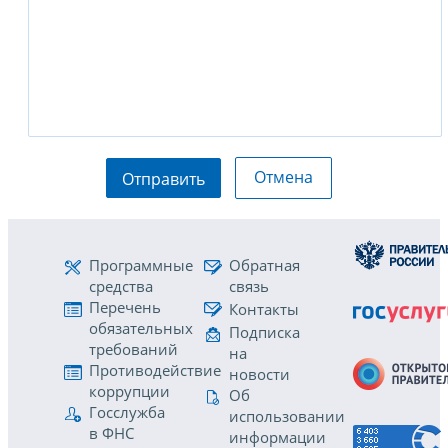
Отмена
Отправить
Программные
Обратная
средства
связь
Перечень
Контакты
обязательных
Подписка
требований
на
Противодействие
новости
коррупции
Об
Госслужба
использовании
в ФНС
информации