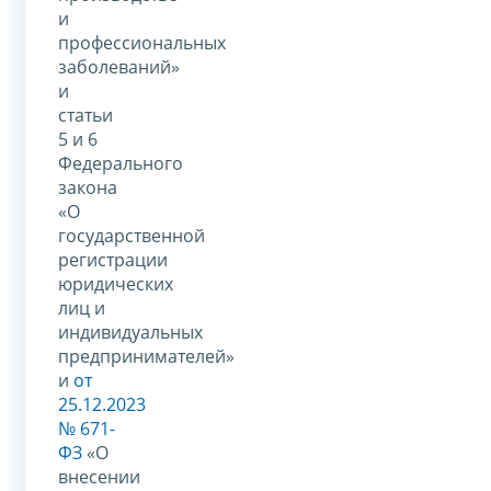
и
профессиональных
заболеваний»
и
статьи
5 и 6
Федерального
закона
«О
государственной
регистрации
юридических
лиц и
индивидуальных
предпринимателей»
и
от
25.12.2023
№ 671-
ФЗ
«О
внесении