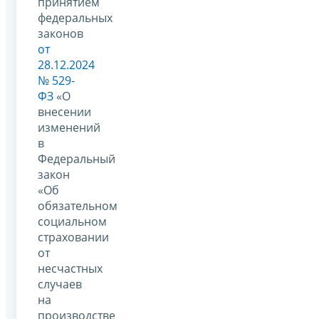
принятием
федеральных
законов
от
28.12.2024
№ 529-
ФЗ
«О
внесении
изменений
в
Федеральный
закон
«Об
обязательном
социальном
страховании
от
несчастных
случаев
на
производстве