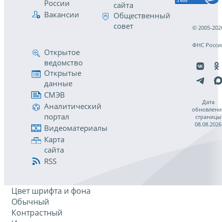
России
сайта
Вакансии
Общественный
совет
© 2005-202
ФНС Росси
Открытое
ведомство
Открытые
данные
СМЭВ
Дата
Аналитический
обновлени
портал
страницы
08.08.2026
Видеоматериалы
Карта
сайта
RSS
Цвет шрифта и фона
Обычный
Контрастный