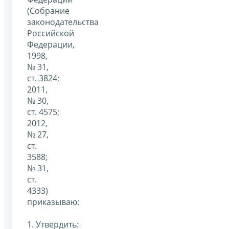
(Собрание
законодательства
Российской
Федерации,
1998,
№ 31,
ст. 3824;
2011,
№ 30,
ст. 4575;
2012,
№ 27,
ст.
3588;
№ 31,
ст.
4333)
приказываю:
1. Утвердить: