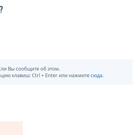
?
сли Вы сообщите об этом.
цию клавиш: Ctrl + Enter или нажмите
сюда
.