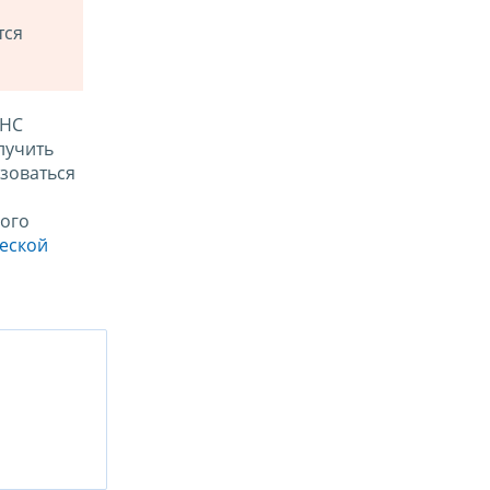
тся
ФНС
лучить
зоваться
ого
ческой