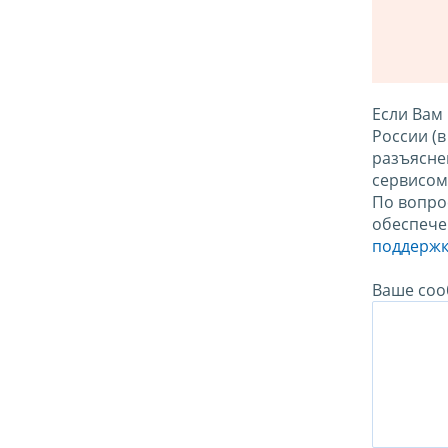
Если Вам
России (
разъясне
сервисо
По вопро
обеспече
поддержк
Ваше соо