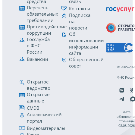
средства
связь
Перечень
Контакты
обязательных
Подписка
требований
на
Противодействие
новости
коррупции
Об
Госслужба
использовании
в ФНС
информации
России
сайта
Вакансии
Общественный
совет
© 2005-202
ФНС Росси
Открытое
ведомство
Открытые
данные
СМЭВ
Дата
Аналитический
обновлени
портал
страницы
08.08.2026
Видеоматериалы
Карта