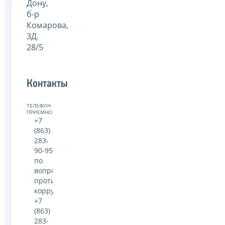
Дону,
б-р
Комарова,
3Д.
28/5
Контакты
ТЕЛЕФОН
ПРИЕМНОЙ:
+7
(863)
283-
90-95
по
вопросам
противодействия
коррупции:
+7
(863)
283-