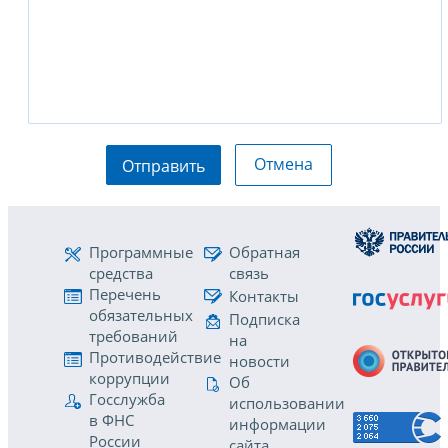
Отмена
Отправить
Программные
Обратная
средства
связь
Перечень
Контакты
обязательных
Подписка
требований
на
Противодействие
новости
коррупции
Об
Госслужба
использовании
в ФНС
информации
России
сайта