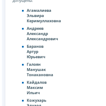
допущены:
Агамалиева
Эльвира
Керимуллаховна
Андреев
Александр
Александрович
Баранов
Артур
Юрьевич
Галоян
Манушак
Тонакановна
Кайдалов
Максим
Ильич
Кожухарь
Эдуард