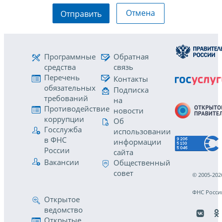
Отмена
Отправить
Программные
Обратная
средства
связь
Перечень
Контакты
обязательных
Подписка
требований
на
Противодействие
новости
коррупции
Об
Госслужба
использовании
в ФНС
информации
России
сайта
Вакансии
Общественный
совет
© 2005-202
ФНС Росси
Открытое
ведомство
Открытые