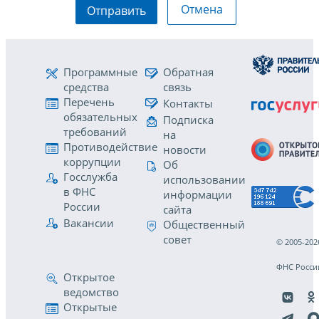
Отмена
Отправить
Программные
Обратная
средства
связь
Перечень
Контакты
обязательных
Подписка
требований
на
Противодействие
новости
коррупции
Об
Госслужба
использовании
в ФНС
информации
России
сайта
Вакансии
Общественный
совет
© 2005-202
ФНС Росси
Открытое
ведомство
Открытые