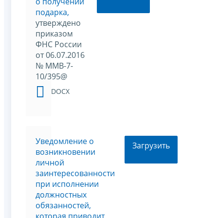
о получении
подарка,
утверждено
приказом
ФНС России
от 06.07.2016
№ ММВ-7-
10/395@
DOCX
Уведомление о
Загрузить
возникновении
личной
заинтересованности
при исполнении
должностных
обязанностей,
которая приводит