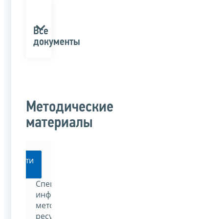
Все
документы
Методические
материалы
Перейти
Специализированный
информационно-
методический
ресурс