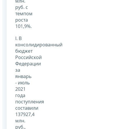
млн.
руб. с
темпом
роста
101,9%.
I. В
консолидированный
бюджет
Российской
Федерации
за
январь
- июль
2021
года
поступления
составили
137927,4
млн.
руб.,