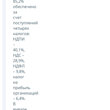
85,2%
обеспечено
за
счет
поступлений
четырех
налогов:
НДПИ
–
40,1%,
НДС –
28,9%,
НДФЛ
– 9,8%,
налог
на
прибыль
организаций
– 6,4%.
В
январе