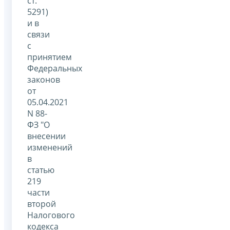
ст.
5291)
и в
связи
с
принятием
Федеральных
законов
от
05.04.2021
N 88-
ФЗ "О
внесении
изменений
в
статью
219
части
второй
Налогового
кодекса