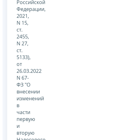
Российской
Федерации,
2021,
N 15,
ст.
2455,
N 27,
ст.
5133),
от
26.03.2022
N 67-
ФЗ "О
внесении
изменений
в
части
первую
и
вторую
Налогового