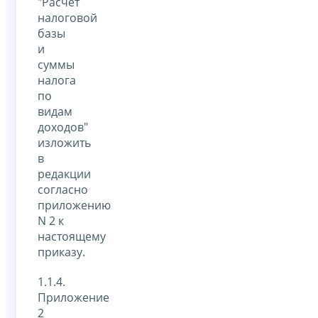
"Расчет
налоговой
базы
и
суммы
налога
по
видам
доходов"
изложить
в
редакции
согласно
приложению
N 2 к
настоящему
приказу.
1.1.4.
Приложение
2