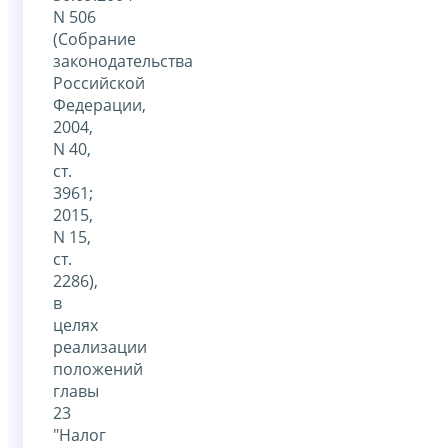
N 506
(Собрание
законодательства
Российской
Федерации,
2004,
N 40,
ст.
3961;
2015,
N 15,
ст.
2286),
в
целях
реализации
положений
главы
23
"Налог