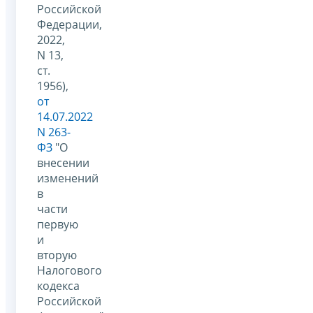
Российской
Федерации,
2022,
N 13,
ст.
1956),
от
14.07.2022
N 263-
ФЗ
"О
внесении
изменений
в
части
первую
и
вторую
Налогового
кодекса
Российской