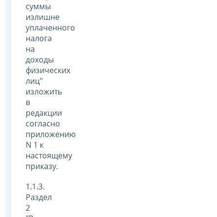
суммы
излишне
уплаченного
налога
на
доходы
физических
лиц"
изложить
в
редакции
согласно
приложению
N 1 к
настоящему
приказу.
1.1.3.
Раздел
2