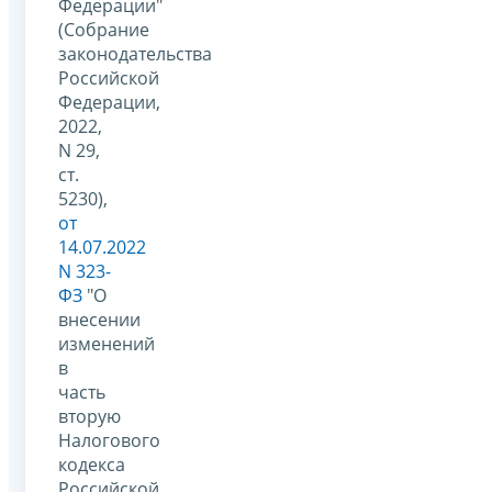
Федерации"
(Собрание
законодательства
Российской
Федерации,
2022,
N 29,
ст.
5230),
от
14.07.2022
N 323-
ФЗ
"О
внесении
изменений
в
часть
вторую
Налогового
кодекса
Российской