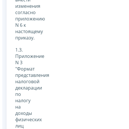
изменения
согласно
приложению
N 6 к
настоящему
приказу.
1.3.
Приложение
N 3
"Формат
представления
налоговой
декларации
по
налогу
на
доходы
физических
лиц