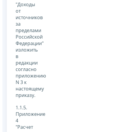
"Доходы
от
источников
за
пределами
Российской
Федерации"
изложить
в
редакции
согласно
приложению
N 3 к
настоящему
приказу.
1.1.5.
Приложение
4
"Расчет