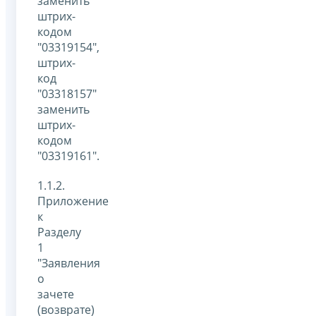
заменить
штрих-
кодом
"03319154",
штрих-
код
"03318157"
заменить
штрих-
кодом
"03319161".
1.1.2.
Приложение
к
Разделу
1
"Заявления
о
зачете
(возврате)