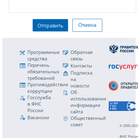
Отмена
Отправить
Программные
Обратная
средства
связь
Перечень
Контакты
обязательных
Подписка
требований
на
Противодействие
новости
коррупции
Об
Госслужба
использовании
в ФНС
информации
России
сайта
Вакансии
Общественный
совет
© 2005-202
ФНС Росси