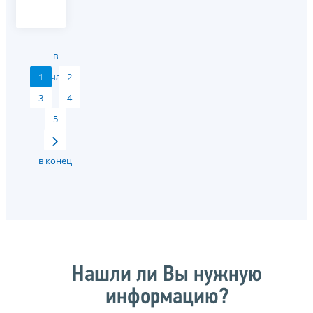
в
1
начало
2
3
4
5
в конец
Нашли ли Вы нужную
информацию?