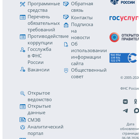
Программные
Обратная
средства
связь
Перечень
Контакты
обязательных
Подписка
требований
на
Противодействие
новости
коррупции
Об
Госслужба
использовании
в ФНС
информации
России
сайта
Вакансии
Общественный
совет
© 2005-202
ФНС Росси
Открытое
ведомство
Открытые
данные
СМЭВ
Дата
Аналитический
обновлени
портал
страницы
06.08.2026