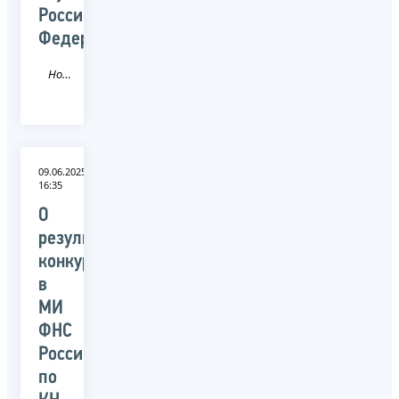
Российской
Федерации
Новость
09.06.2025
16:35
О
результатах
конкурса
в
МИ
ФНС
России
по