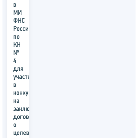
в
МИ
ФНС
России
по
КН
№
4
для
участия
в
конкурсе
на
заключение
договора
о
целевом